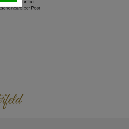
im Kaffeehaus bei
tscheincard per Post