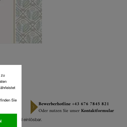
Bewerberhotline +43 676 7845 821
Oder nutzen Sie unser
Kontaktformular
ie Querfeld einlösbar.