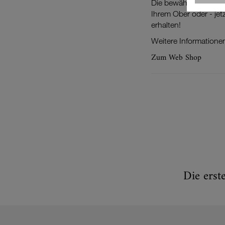
Die bewährte Café? G
Ihrem Ober oder - je
erhalten!
Weitere Informationen
Zum Web Shop
Die erst