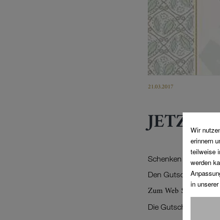
21.03.2017
JETZT N
Schenken Sie Genuss
Den Gutschein erhalt
Zum Web Shop
Die Gutscheincard und