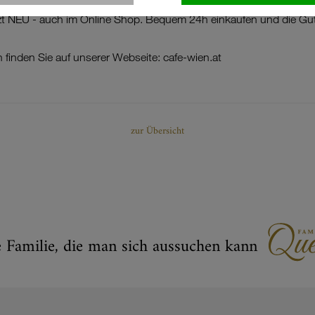
enuss! Gutscheincard gibt es natürlich auch weiterhin: entweder 
tzt NEU - auch im Online Shop. Bequem 24h einkaufen und die Gu
 finden Sie auf unserer Webseite: cafe-wien.at
zur Übersicht
e Familie, die man sich aussuchen kann