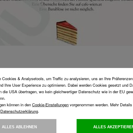
EU: SOFORT-GUTSCHEIN
 mit unserem Print@Home-Wertgutschein!
en Sie sofort nach Kauf als PDF per E-Mail zugesandt.
 der Print@Home Gutschein sind in allen Kaffeehäusern der Famil