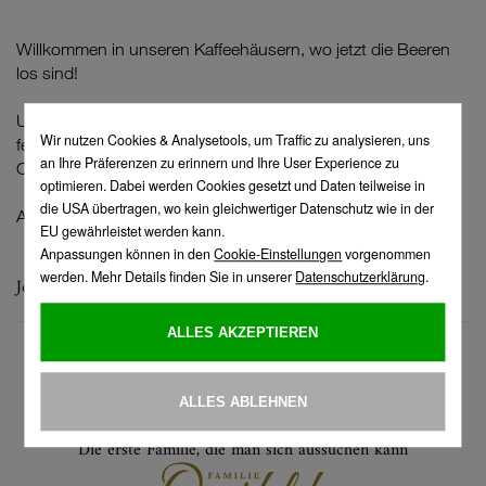
Willkommen in unseren Kaffeehäusern, wo jetzt die Beeren
los sind!
Unbedingt probieren: das Himbeer-Vanille-Schüsserl, die
feine Erdbeerschnitte, die vegane Heidelbeer-Schoko-
Cashew-Torte und natürlich das legendäre Erdbeer Stanitzel
Alles hausgemacht in Landtmann's Original Backstube!
Jetzt die Frühlingskarte entdecken!
zur Übersicht
Die erste Familie, die man sich aussuchen kann