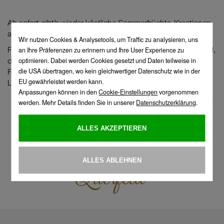
Ab sofort gibt’s wieder köstliche Sommerfrüchte-Kreationen
aus Landtmann’s feiner Patisserie.
Freuen Sie sich z.B. auf unser legendäres Waldbeer Stanitzel,
das feine Heidelbeer-Vanille Törtchen, den saftigen Waldbeer
Fleck und - ganz NEU - die Himbeer-Heidelbeertorte aus der
Landtmann Kollektion!
zur Übersicht
Die erste Familie, die man sich aussuchen kann