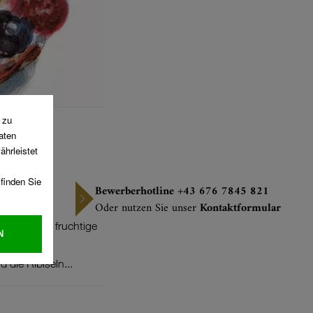
Bewerberhotline +43 676 7845 821
Oder nutzen Sie unser
Kontaktformular
rtchen, die fruchtige
schnitte.
 die Ribiseln...