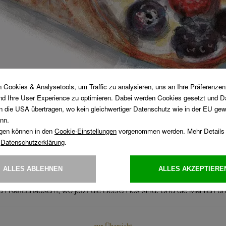
HUNGER?!
nser legendäres Waldbeerstanitzel, das luftig-lockere Heidelbeer-Tö
aftigen Waldbeerfleck und – ganz NEU - unsere feine Ribiselschaum
 Kaffeehäusern, wo jetzt die Beeren los sind. Und die Marillen und