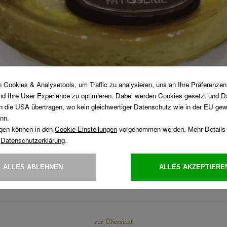
G & LEICHT ...
er köstliche Sommerfrüchte-Kreationen aus Landtmann’s feiner Pat
auf unser feines Brombeer-Lavendel Törtchen, das Himbeer-Vanille
wer Tartlet! Nicht zu vergessen natürlich der Waldbeer Fleck sow
zur Übersicht