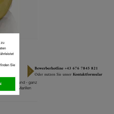
Bewerberhotline +43 676 7845 821
Oder nutzen Sie unser
Kontaktformular
isserie.
 Schüsserl und - ganz
ie unsere Marillen