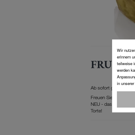
FRUCHTI
Ab sofort gibt’s wied
Freuen Sie sich z.B. 
NEU - das Limonen-Ing
Torte!